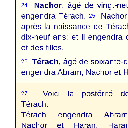
Nachor
, âgé de vingt-ne
24
engendra Térach.
Nachor 
25
après la naissance de Térac
dix-neuf ans; et il engendra d
et des filles.
Térach
, âgé de soixante-d
26
engendra Abram, Nachor et H
Voici la postérité d
27
Térach.
Térach engendra Abram
Nachor et Haran. Hara