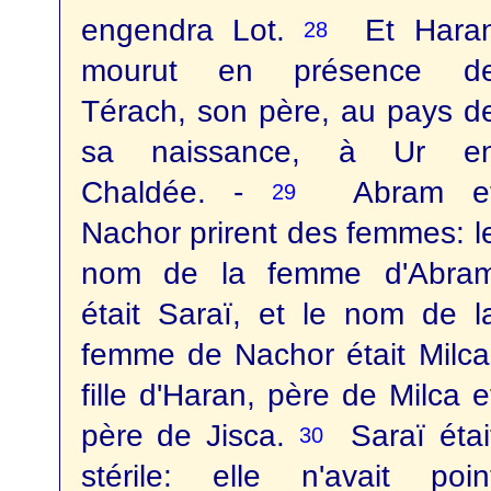
engendra Lot.
Et Hara
28
mourut en présence d
Térach, son père, au pays d
sa naissance, à Ur e
Chaldée. -
Abram e
29
Nachor prirent des femmes: l
nom de la femme d'Abra
était Saraï, et le nom de l
femme de Nachor était Milca
fille d'Haran, père de Milca e
père de Jisca.
Saraï étai
30
stérile: elle n'avait poin