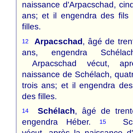
naissance d'Arpacschad, cin
ans; et il engendra des fils
filles.
Arpacschad
, âgé de tren
12
ans, engendra Schél
Arpacschad vécut, apr
naissance de Schélach, quat
trois ans; et il engendra des 
des filles.
Schélach
, âgé de trent
14
engendra Héber.
Sché
15
vécut, après la naissance d