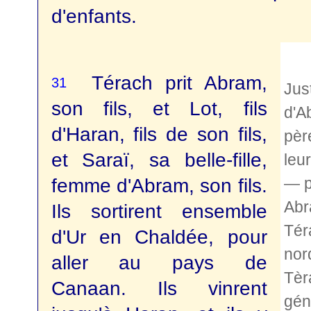
d'enfants.
Térach prit Abram,
31
Jus
son fils, et Lot, fils
d'A
d'Haran, fils de son fils,
pèr
et Saraï, sa belle-fille,
leu
— p
femme d'Abram, son fils.
Abr
Ils sortirent ensemble
Tér
d'Ur en Chaldée, pour
nor
aller au pays de
Tèr
Canaan. Ils vinrent
gén