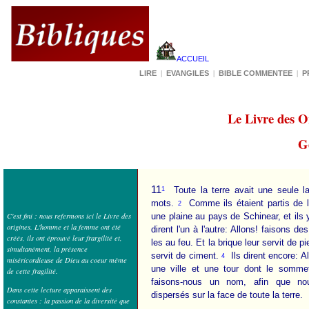
ACCUEIL
LIRE
EVANGILES
BIBLE COMMENTEE
P
|
|
|
Le Livre des O
G
11
1
Toute la terre avait une seule 
mots.
Comme ils étaient partis de l'o
2
C'est fini : nous refermons ici le Livre des
une plaine au pays de Schinear, et ils 
origines. L'homme et la femme ont été
dirent l'un à l'autre: Allons! faisons de
créés, ils ont éprouvé leur frargilité et,
les au feu. Et la brique leur servit de pi
simultanément, la présence
servit de ciment.
Ils dirent encore: A
4
miséricordieuse de Dieu au coeur même
une ville et une tour dont le sommet
de cette fragilité.
faisons-nous un nom, afin que n
Dans cette lecture apparaissent des
dispersés sur la face de toute la terre.
constantes : la passion de la diversité que