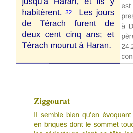
jusqu'à Haran, et ils y
est
habitèrent.
Les jours
32
pre
de Térach furent de
à D
deux cent cinq ans; et
pèr
Térach mourut à Haran.
24,2
con
Ziggourat
Il semble bien qu'en évoquant 
en briques dont le sommet touc