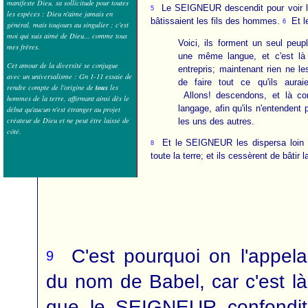
manifeste Dieu, sa sollicitude pour toutes
Le SEIGNEUR descendit pour voir la 
5
les espèces : Dieu n'aime jamais en
bâtissaient les fils des hommes.
Et l
6
général, mais toujours au singulier : c'est
moi qui suis aimé de Dieu... comme tous
Voici, ils forment un seul peup
mes frères.
une même langue, et c'est là 
Cet amour de la diversité se conjugue
entrepris; maintenant rien ne l
avec un universalisme : Gn 1-11 essaie de
de faire tout ce qu'ils aurai
tous
rendre compte de l'origine de
les
Allons! descendons, et là co
hommes de la terre, affirmant ainsi dès le
langage, afin qu'ils n'entendent 
début qu'aucun n'est étranger au projet
créateur de Dieu et ne peut être laissé de
les uns des autres.
côté.
Et le SEIGNEUR les dispersa loin d
8
toute la terre; et ils cessèrent de bâtir la
C'est pourquoi on l'appela
9
du nom de Babel, car c'est là
que le SEIGNEUR confondit