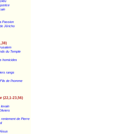
 Dieu
justice
cain
a Passion
 de Jéricho
,38)
érusalem
nds du Temple
ns homicides
iers rangs
 Fils de l'homme
r (22,1-23,56)
 levain
liviers
- reniement de Pierre
il
 Jésus