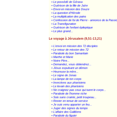
• Le possédé de Gérasa
• Guérison de la fille de Jaïre
• Envoi en mission des Douze
• La question d'Hérode
• La multiplication des pains
• Confession de foi de Pierre - annonce de la Passi
• La Transfiguration
• Guérison de l'enfant épileptique
• Le plus grand...
Le voyage à Jérusalem (9,51-13,21)
• L'envoi en mission des 72 disciples
• Le retour de mission des 72
• Parabole du bon Samaritain
• Marthe et Marie
• Notre Père...
• Demandez, vous obtiendrez...
• Jésus expulsant un démon
• Heureuse la mère...
• Le signe de Jonas
• La lampe de ton corps
• Invectives aux pharisiens
• Le levain des pharisiens
• Ne craignez pas ceux qui tuent le corps...
• Parabole de l'homme riche
• Sois sans crainte, petit troupeau...
• Rester en tenue de service
• Je suis venu apparter un feu...
• Juger des signes du temps
• L'affaire des Galiléens
• Parabole du figuier