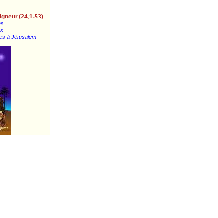
igneur (24,1-53)
es
üs
ples à Jérusalem