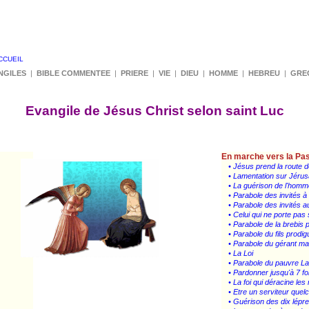
CCUEIL
NGILES
|
BIBLE COMMENTEE
|
PRIERE
|
VIE
|
DIEU
|
HOMME
|
HEBREU
|
GRE
Evangile de Jésus Christ selon saint Luc
En marche vers la Pas
• Jésus prend la route 
• Lamentation sur Jéru
• La guérison de l'hom
• Parabole des invités à
• Parabole des invités au
• Celui qui ne porte pas 
• Parabole de la brebis 
• Parabole du fils prodig
• Parabole du gérant m
• La Loi
• Parabole du pauvre L
• Pardonner jusqu'à 7 fo
• La foi qui déracine le
• Etre un serviteur que
• Guérison des dix lépr