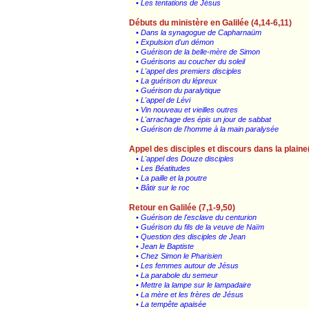
• Les tentations de Jésus
Débuts du ministère en Galilée (4,14-6,11)
• Dans la synagogue de Capharnaüm
• Expulsion d'un démon
• Guérison de la belle-mère de Simon
• Guérisons au coucher du soleil
• L'appel des premiers disciples
• La guérison du lépreux
• Guérison du paralytique
• L'appel de Lévi
• Vin nouveau et vieilles outres
• L'arrachage des épis un jour de sabbat
• Guérison de l'homme à la main paralysée
Appel des disciples et discours dans la plaine
• L'appel des Douze disciples
• Les Béatitudes
• La paille et la poutre
• Bâtir sur le roc
Retour en Galilée (7,1-9,50)
• Guérison de l'esclave du centurion
• Guérison du fils de la veuve de Naïm
• Question des disciples de Jean
• Jean le Baptiste
• Chez Simon le Pharisien
• Les femmes autour de Jésus
• La parabole du semeur
• Mettre la lampe sur le lampadaire
• La mère et les frères de Jésus
• La tempête apaisée