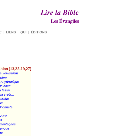
Lire la Bible
Les Évangiles
C
|
LIENS
|
QUI
|
ÉDITIONS
|
sion (13,22-19,27)
de Jérusalem
salem
me hydropique
 la noce
 festin
sa croix...
perdue
ue
alhonnête
azare
is
s montagnes
lconque
eux