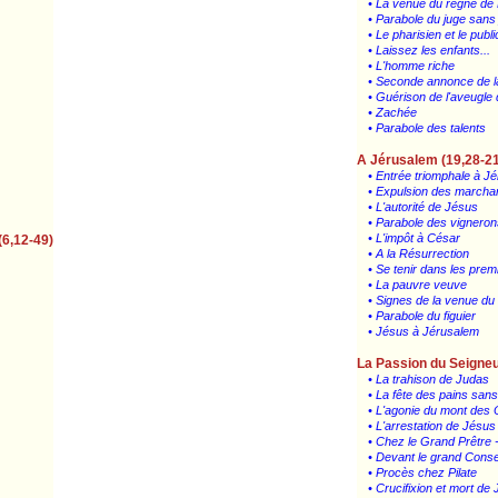
• La venue du règne de
• Parabole du juge sans 
• Le pharisien et le publi
• Laissez les enfants...
• L'homme riche
• Seconde annonce de l
• Guérison de l'aveugle
• Zachée
• Parabole des talents
A Jérusalem (19,28-21
• Entrée triomphale à J
• Expulsion des marcha
• L'autorité de Jésus
• Parabole des vignero
• L'impôt à César
(6,12-49)
• A la Résurrection
• Se tenir dans les prem
• La pauvre veuve
• Signes de la venue du
• Parabole du figuier
• Jésus à Jérusalem
La Passion du Seigneu
• La trahison de Judas
• La fête des pains sans
• L'agonie du mont des O
• L'arrestation de Jésus
• Chez le Grand Prêtre 
• Devant le grand Conse
• Procès chez Pilate
• Crucifixion et mort de