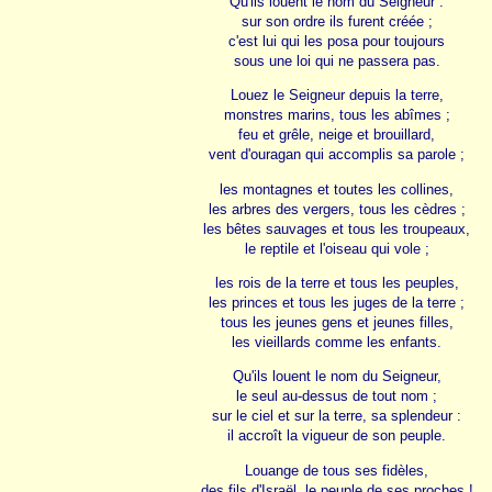
Qu'ils louent le nom du Seigneur :
sur son ordre ils furent créée ;
c'est lui qui les posa pour toujours
sous une loi qui ne passera pas.
Louez le Seigneur depuis la terre,
monstres marins, tous les abîmes ;
feu et grêle, neige et brouillard,
vent d'ouragan qui accomplis sa parole ;
les montagnes et toutes les collines,
les arbres des vergers, tous les cèdres ;
les bêtes sauvages et tous les troupeaux,
le reptile et l'oiseau qui vole ;
les rois de la terre et tous les peuples,
les princes et tous les juges de la terre ;
tous les jeunes gens et jeunes filles,
les vieillards comme les enfants.
Qu'ils louent le nom du Seigneur,
le seul au-dessus de tout nom ;
sur le ciel et sur la terre, sa splendeur :
il accroît la vigueur de son peuple.
Louange de tous ses fidèles,
des fils d'Israël, le peuple de ses proches !