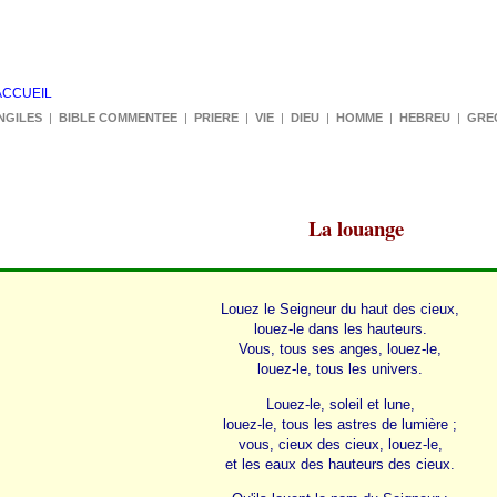
ACCUEIL
NGILES
|
BIBLE COMMENTEE
|
PRIERE
|
VIE
|
DIEU
|
HOMME
|
HEBREU
|
GRE
La louange
Louez le Seigneur du haut des cieux,
louez-le dans les hauteurs.
Vous, tous ses anges, louez-le,
louez-le, tous les univers.
Louez-le, soleil et lune,
louez-le, tous les astres de lumière ;
vous, cieux des cieux, louez-le,
et les eaux des hauteurs des cieux.